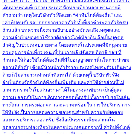
ทำไมค่าทัวร์ “ไม่รวม” ค่าทิปไกด์ท้องถิ่นและคนขับรถ?ในการ
เดินทางท่องเที่ยวต่างประเทศ นักท่องเที่ยวหลายท่านอาจมี
คำถามว่า เหตุใดบริษัททัวร์จึงแยก “ค่าทิปไกด์ท้องถิ่น” และ
“ค่าทิปคนขับรถ” ออกจากราคาทัวร์ ทั้งที่เราชำระค่าทัวร์ครบ
ถ้วนแล้ว บทความนี้จะมาอธิบายอย่างชัดเจนถึงเหตุผลและ
ความจำเป็นของค่าใช้จ่ายดังกล่าวไกด์ท้องถิ่น ถือเป็นบุคคล
สำคัญในประเทศปลายทาง โดยเฉพาะในประเทศที่มีกฎหมาย
ควบคุมการนำเที่ยว เช่น ญี่ปุ่น เกาหลี ฝรั่งเศส อิตาลี ฯลฯ ที่
กำหนดให้ต้องใช้ไกด์ท้องถิ่นที่มีใบอนุญาตเท่านั้นในการนำชม
สถานที่สำคัญ ซึ่งแม้หัวหน้าทัวร์จากประเทศไทยจะร่วมเดินทาง
ด้วย ก็ไม่สามารถทำหน้าที่แทนได้ ด้วยเหตุนี้ บริษัททัวร์จึง
จำเป็นต้องจัดจ้างไกด์ท้องถิ่นเพิ่มเติม และค่าใช้จ่ายส่วนนี้ไม่
สามารถรวมในใบเสนอราคาได้โดยตรงคนขับรถ เป็นผู้ดูแล
ความปลอดภัยในการเดินทางตลอดทั้งทริป ทั้งการขับรถในเส้น
ทางไกล การตรงต่อเวลา และความพร้อมในการให้บริการ การ
ให้ทิปจึงเป็นการแสดงความขอบคุณสำหรับความรับผิดชอบ
และการบริการตลอดทริป ซึ่งถือเป็นธรรมเนียมสากลใน
อุตสาหกรรมท่องเที่ยวในหลายประเทศนอกจากนี้ ค่าทิปทั้งไกด์