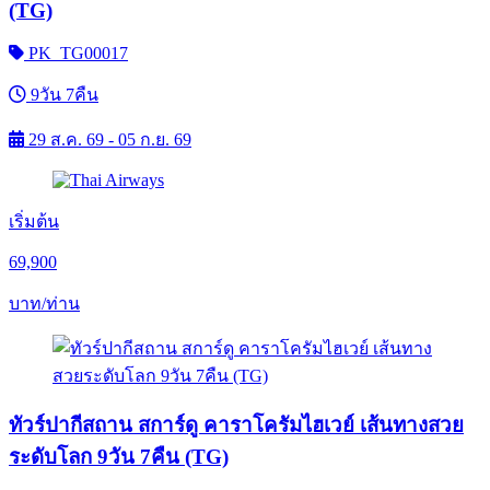
(TG)
PK_TG00017
9วัน 7คืน
29 ส.ค. 69 - 05 ก.ย. 69
เริ่มต้น
69,900
บาท/ท่าน
ทัวร์ปากีสถาน สการ์ดู คาราโครัมไฮเวย์ เส้นทางสวย
ระดับโลก 9วัน 7คืน (TG)